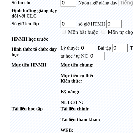
Số tín chỉ
Ngôn ngữ giảng dạy
Định hướng giảng dạy
đối với CLC
Số giờ lên lớp
số giờ HTMH
Môn bắt buộc
Môn tự chọ
HP/MH học trước
Lý thuyết
Bài tập
T
Hình thức tổ chức dạy
học
tự học / tự NC
Mục tiêu HP/MH
Mục tiêu chung:
Mục tiêu cụ thế:
Kiến thức:
Kỹ năng:
NLTC/TN:
Tài liệu học tập
Tài liệu chính:
Tài liệu tham khảo:
WEB: