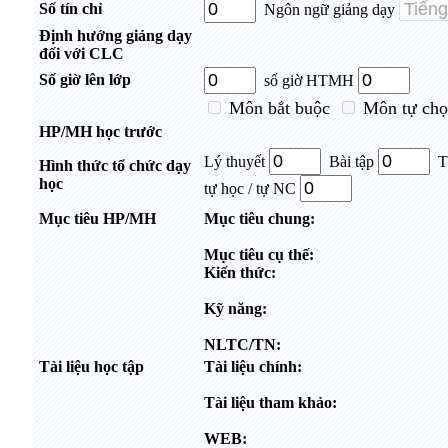
Số tín chỉ
Ngôn ngữ giảng dạy
Định hướng giảng dạy
đối với CLC
Số giờ lên lớp
số giờ HTMH
Môn bắt buộc
Môn tự chọ
HP/MH học trước
Lý thuyết
Bài tập
T
Hình thức tổ chức dạy
học
tự học / tự NC
Mục tiêu HP/MH
Mục tiêu chung:
Mục tiêu cụ thế:
Kiến thức:
Kỹ năng:
NLTC/TN:
Tài liệu học tập
Tài liệu chính:
Tài liệu tham khảo:
WEB: